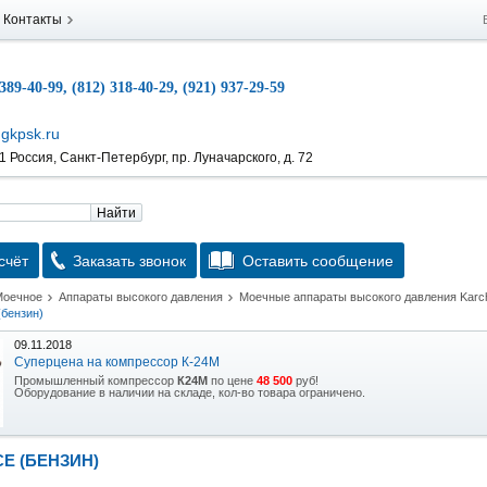
Контакты
 389-40-99, (812) 318-40-29, (921) 937-29-59
gkpsk.ru
 Россия, Санкт-Петербург, пр. Луначарского, д. 72
Найти
счёт
Заказать звонок
Оставить сообщение
Моечное
Аппараты высокого давления
Моечные аппараты высокого давления Karc
бензин)
09.11.2018
Суперцена на компрессор К-24М
Промышленный компрессор
К24М
по цене
48 500
руб!
Оборудование в наличии на складе, кол-во товара ограничено.
15.10.2018
Скидка на гидравлическую тележку
CE (БЕНЗИН)
Уникальная возможность приобрести (в наличии на складе) тележку гидравлическую
2,5т по спец цене.