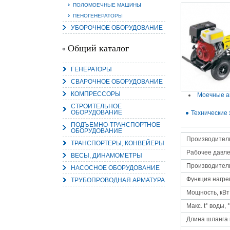
ПОЛОМОЕЧНЫЕ МАШИНЫ
ПЕНОГЕНЕРАТОРЫ
УБОРОЧНОЕ ОБОРУДОВАНИЕ
Общий каталог
15.
Руч
ГЕНЕРАТОРЫ
Пос
Нас
СВАРОЧНОЕ ОБОРУДОВАНИЕ
мас
пра
КОМПРЕССОРЫ
Моечные а
СТРОИТЕЛЬНОЕ
ОБОРУДОВАНИЕ
Технические 
ПОДЪЕМНО-ТРАНСПОРТНОЕ
ОБОРУДОВАНИЕ
Производител
ТРАНСПОРТЕРЫ, КОНВЕЙЕРЫ
Рабочее давле
ВЕСЫ, ДИНАМОМЕТРЫ
Производитель
НАСОСНОЕ ОБОРУДОВАНИЕ
Функция нагре
ТРУБОПРОВОДНАЯ АРМАТУРА
2
Мощность, кВт
О
С
Макс. t° воды, 
Длина шланга в