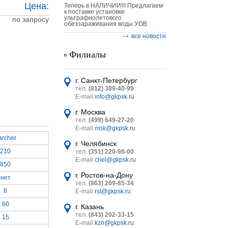
Цена:
Теперь в НАЛИЧИИ!!! Предлагаем
к поставке установки
ультрафиолетового
по запросу
обеззараживания воды УОВ
все новости
Филиалы
астительных
г. Санкт-Петербург
логическим
тел.
(812) 389-40-99
E-mail
info@gkpsk.ru
г. Москва
тел.
(499) 649-27-20
E-mail
msk@gkpsk.ru
archer
г. Челябинск
итель
210
тел.
(351) 220-98-00
E-mail
chel@gkpsk.ru
УТ MINI
850
г. Ростов-на-Дону
нет
тел.
(863) 209-85-34
8
E-mail
rst@gkpsk.ru
60
г. Казань
тел.
(843) 202-33-15
15
E-mail
kzn@gkpsk.ru