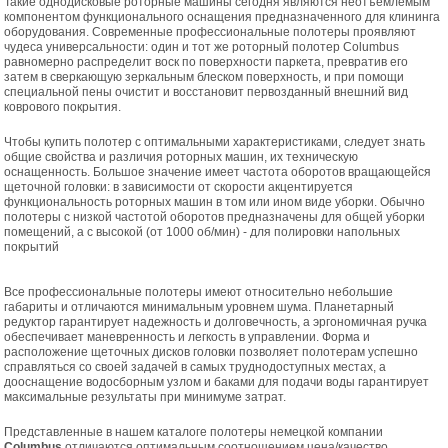
Такие однодисковые роторные машины сегодня являются неотъемлемым
компонентом функционального оснащения предназначенного для клининга
оборудования. Современные профессиональные полотеры проявляют
чудеса универсальности: один и тот же роторный полотер Columbus
равномерно распределит воск по поверхности паркета, превратив его
затем в сверкающую зеркальным блеском поверхность, и при помощи
специальной пены очистит и восстановит первозданный внешний вид
коврового покрытия.
Чтобы купить полотер с оптимальными характеристиками, следует знать
общие свойства и различия роторных машин, их техническую
оснащенность. Большое значение имеет частота оборотов вращающейся
щеточной головки: в зависимости от скорости акцентируется
функциональность роторных машин в том или ином виде уборки. Обычно
полотеры с низкой частотой оборотов предназначены для общей уборки
помещений, а с высокой (от 1000 об/мин) - для полировки напольных
покрытий
Все профессиональные полотеры имеют относительно небольшие
габариты и отличаются минимальным уровнем шума. Планетарный
редуктор гарантирует надежность и долговечность, а эргономичная ручка
обеспечивает маневренность и легкость в управлении. Форма и
расположение щеточных дисков головки позволяет полотерам успешно
справляться со своей задачей в самых труднодоступных местах, а
дооснащение водосборным узлом и баками для подачи воды гарантирует
максимальные результаты при минимуме затрат.
Представленные в нашем каталоге полотеры немецкой компании
Columbus
отличаются оптимальным соотношением цена/качество,