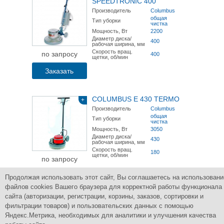
SPEEDTRONIC 400
Производитель
Columbus
общая
Тип уборки
чистка
Мощность, Вт
2200
Диаметр диска/
400
рабочая ширина, мм
Скорость вращ.
по запросу
400
щетки, об/мин
Заказать
COLUMBUS E 430 TERMO
+
Производитель
Columbus
общая
Тип уборки
чистка
Мощность, Вт
3050
Диаметр диска/
430
рабочая ширина, мм
Скорость вращ.
180
щетки, об/мин
по запросу
Заказать
Продолжая использовать этот сайт, Вы соглашаетесь на использовани
файлов cookies Вашего браузера для корректной работы функционала
сайта (авторизации, регистрации, корзины, заказов, сортировки и
фильтрации товаров) и пользовательских данных с помощью
Яндекс.Метрика, необходимых для аналитики и улучшения качества
Группа Компаний