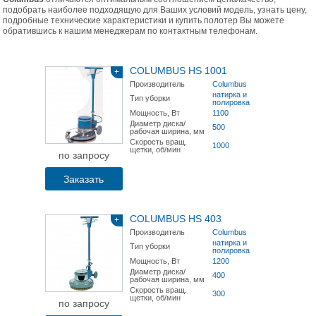
подобрать наиболее подходящую для Ваших условий модель, узнать цену,
подробные технические характеристики и купить полотер Вы можете
обратившись к нашим менеджерам по контактным телефонам.
COLUMBUS HS 1001
+
Производитель
Columbus
натирка и
Тип уборки
полировка
Мощность, Вт
1100
Диаметр диска/
500
рабочая ширина, мм
Скорость вращ.
1000
щетки, об/мин
по запросу
Заказать
COLUMBUS HS 403
+
Производитель
Columbus
натирка и
Тип уборки
полировка
Мощность, Вт
1200
Диаметр диска/
400
рабочая ширина, мм
Скорость вращ.
300
щетки, об/мин
по запросу