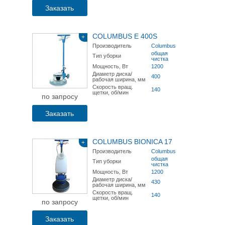
Заказать
COLUMBUS E 400S
+
Производитель
Columbus
общая
Тип уборки
чистка
Мощность, Вт
1200
Диаметр диска/
400
рабочая ширина, мм
Скорость вращ.
140
щетки, об/мин
по запросу
Заказать
COLUMBUS BIONICA 17
+
Производитель
Columbus
общая
Тип уборки
чистка
Мощность, Вт
1200
Диаметр диска/
430
рабочая ширина, мм
Скорость вращ.
140
щетки, об/мин
по запросу
Заказать