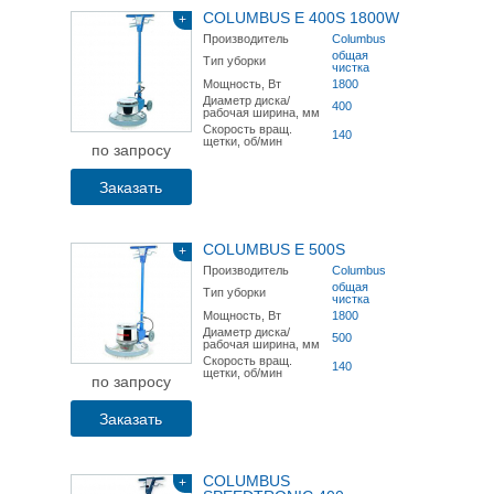
COLUMBUS E 400S 1800W
+
Производитель
Columbus
общая
Тип уборки
чистка
Мощность, Вт
1800
Диаметр диска/
400
рабочая ширина, мм
Скорость вращ.
140
щетки, об/мин
по запросу
Заказать
COLUMBUS E 500S
+
Производитель
Columbus
общая
Тип уборки
чистка
Мощность, Вт
1800
Диаметр диска/
500
рабочая ширина, мм
Скорость вращ.
140
щетки, об/мин
по запросу
Заказать
COLUMBUS
+