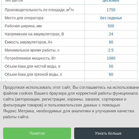
Тип щеток
дисковые
2
Производительность по площади, м
/ч
1750
Место для оператора
без сиденья
Рабочая ширина, мм
500
Напряжение на аккумуляторах, В
24
Ёмкость аккумуляторов, Ач
80
Минимальное время работы, ч
2.5
Потребляемая мощность, Вт
1080
Объем бака для чистой воды, л
50
Объем бака для грязной воды, л
60
Количество щёток, шт
1
Продолжая использовать этот сайт, Вы соглашаетесь на использовани
Скорость вращения щеток, об/мин
135
файлов cookies Вашего браузера для корректной работы функционала
Вес без аккумуляторов, кг
67
сайта (авторизации, регистрации, корзины, заказов, сортировки и
фильтрации товаров) и пользовательских данных с помощью
Яндекс.Метрика, необходимых для аналитики и улучшения качества
работы сайта.
Группа Компаний
ПромСнабКомплект
Комплексное снабжение промышленным оборудованием
Понятно
Узнать больше
© 2015 Все права защищены.