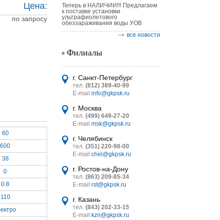
Цена:
Теперь в НАЛИЧИИ!!! Предлагаем
к поставке установки
ультрафиолетового
по запросу
обеззараживания воды УОВ
все новости
Филиалы
астительных
г. Санкт-Петербург
логическим
тел.
(812) 389-40-99
E-mail
info@gkpsk.ru
г. Москва
тел.
(499) 649-27-20
E-mail
msk@gkpsk.ru
60
г. Челябинск
итель
600
тел.
(351) 220-98-00
E-mail
chel@gkpsk.ru
УТ MINI
38
г. Ростов-на-Дону
0
тел.
(863) 209-85-34
0.8
E-mail
rst@gkpsk.ru
110
г. Казань
тел.
(843) 202-33-15
лектро
E-mail
kzn@gkpsk.ru