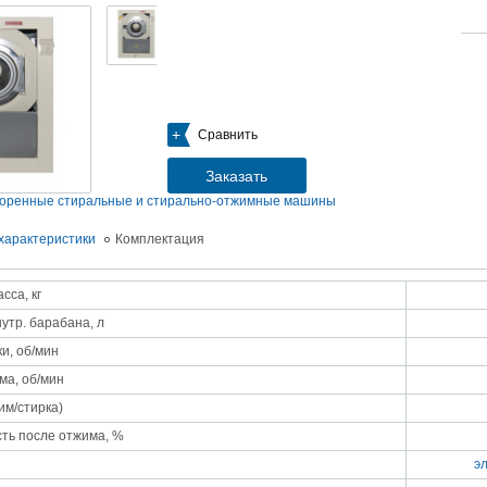
05.09.2018
Новое поступление на склад насосов
Насосы Calpeda в НАЛИЧИИ
https://www.1nasos.ru/vodosnabzhenie-otoplenie/calpeda-mxh-203e
01.2018
Сравнить
ные насосы НБУ без торговой наценки!
тупление насосов НБУ 700-02 на склад в Спб. Купите сегодня по цене производителя!
ос бочковой универсальный НБУ 700-02 предназначен для перекачивания пищевых р
Заказать
ел из бочек и других емкостей и соответствует государственным санитарно-эпидемео
вилам и нормам.
оренные стиральные и стирально-отжимные машины
15.01.2018
Распродажа подъемного оборудования BRANO и насосов ИРТЫШ
характеристики
Комплектация
Оборудование в наличии на складе!!! Цены фиксированы!
сса, кг
03.03.2017
Акция на Пневмонагнетатель ТОПОЛЬ 300 ТРАНСМИКС и Растворосмес
утр. барабана, л
СКАУТ MINI
Цены на
Пневмонагнетатель Тополь 300 ТРАНСМИКС
и
Растворосмеситель СКА
и, об/мин
снижены!
Товар имеется в наличии на складе.
ма, об/мин
8.02.2017
Наклонный подъемник Minor Escalera по цене 2014 года
им/стирка)
борудование в наличии на складе.
тоимость 260 000 руб!
сть после отжима, %
э