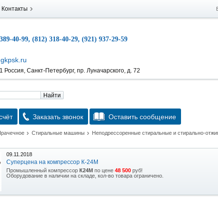
Контакты
 389-40-99, (812) 318-40-29, (921) 937-29-59
gkpsk.ru
 Россия, Санкт-Петербург, пр. Луначарского, д. 72
Найти
счёт
Заказать звонок
Оставить сообщение
Прачечное
Стиральные машины
Неподрессоренные стиральные и стирально-отж
09.11.2018
Суперцена на компрессор К-24М
Промышленный компрессор
К24М
по цене
48 500
руб!
Оборудование в наличии на складе, кол-во товара ограничено.
15.10.2018
Скидка на гидравлическую тележку
Уникальная возможность приобрести (в наличии на складе) тележку гидравлическую
2,5т по спец цене.