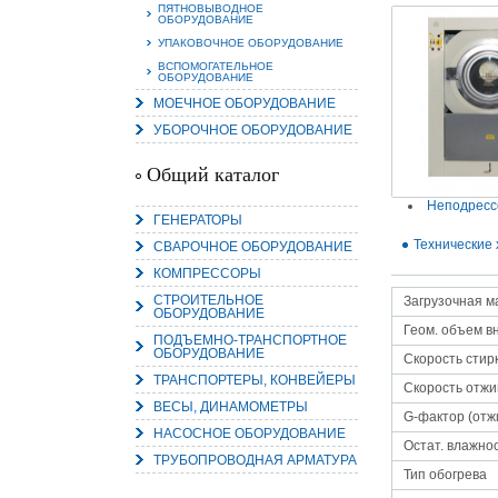
ПЯТНОВЫВОДНОЕ
ОБОРУДОВАНИЕ
УПАКОВОЧНОЕ ОБОРУДОВАНИЕ
ВСПОМОГАТЕЛЬНОЕ
ОБОРУДОВАНИЕ
МОЕЧНОЕ ОБОРУДОВАНИЕ
15.
УБОРОЧНОЕ ОБОРУДОВАНИЕ
Руч
Пос
Общий каталог
Нас
мас
пра
Неподресс
ГЕНЕРАТОРЫ
Технические 
СВАРОЧНОЕ ОБОРУДОВАНИЕ
КОМПРЕССОРЫ
СТРОИТЕЛЬНОЕ
Загрузочная ма
ОБОРУДОВАНИЕ
Геом. объем вн
ПОДЪЕМНО-ТРАНСПОРТНОЕ
ОБОРУДОВАНИЕ
Скорость стирк
ТРАНСПОРТЕРЫ, КОНВЕЙЕРЫ
Скорость отжи
2
ВЕСЫ, ДИНАМОМЕТРЫ
G-фактор (отж
О
НАСОСНОЕ ОБОРУДОВАНИЕ
С
Остат. влажно
ТРУБОПРОВОДНАЯ АРМАТУРА
Тип обогрева