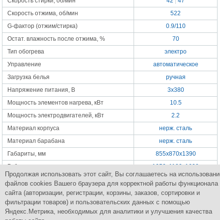
Скорость стирки, об/мин
42
|
47
Скорость отжима, об/мин
522
G-фактор (отжим/стирка)
0.9/110
Остат. влажность после отжима, %
70
Тип обогрева
электро
Управление
автоматическое
Загрузка белья
ручная
Напряжение питания, В
3x380
Мощность элементов нагрева, кВт
10.5
Мощность электродвигателей, кВт
2.2
Материал корпуса
нерж. сталь
Материал барабана
нерж. сталь
Габариты, мм
855x870x1390
Габариты в упаковке, мм
1050x1100x1600
Продолжая использовать этот сайт, Вы соглашаетесь на использовани
Масса нетто, кг
270
файлов cookies Вашего браузера для корректной работы функционала
Масса брутто, кг
337
сайта (авторизации, регистрации, корзины, заказов, сортировки и
фильтрации товаров) и пользовательских данных с помощью
Яндекс.Метрика, необходимых для аналитики и улучшения качества
Группа Компаний