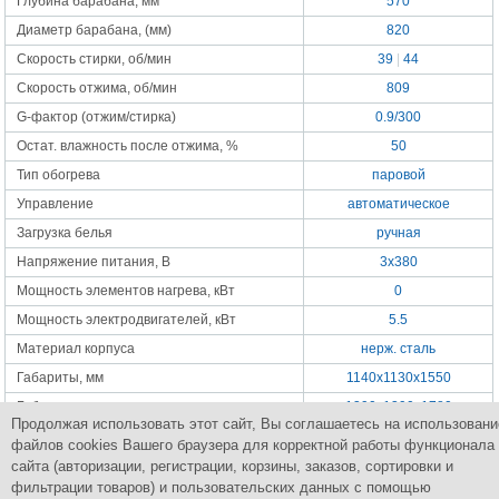
Глубина барабана, мм
570
Диаметр барабана, (мм)
820
Скорость стирки, об/мин
39
|
44
Скорость отжима, об/мин
809
G-фактор (отжим/стирка)
0.9/300
Остат. влажность после отжима, %
50
Тип обогрева
паровой
Управление
автоматическое
Загрузка белья
ручная
Напряжение питания, В
3x380
Мощность элементов нагрева, кВт
0
Мощность электродвигателей, кВт
5.5
Материал корпуса
нерж. сталь
Габариты, мм
1140x1130x1550
Габариты в упаковке, мм
1390x1390x1780
Продолжая использовать этот сайт, Вы соглашаетесь на использовани
Масса нетто, кг
740
файлов cookies Вашего браузера для корректной работы функционала
Масса брутто, кг
815
сайта (авторизации, регистрации, корзины, заказов, сортировки и
фильтрации товаров) и пользовательских данных с помощью