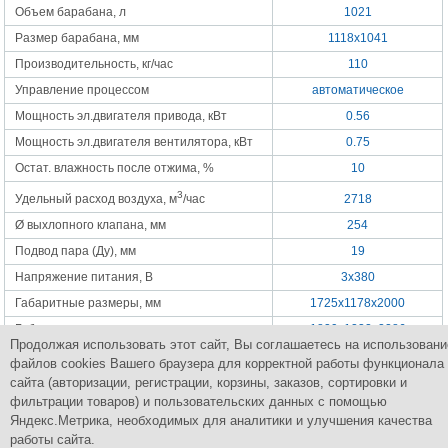
Объем барабана, л
1021
Размер барабана, мм
1118x1041
Производительность, кг/час
110
Управление процессом
автоматическое
Мощность эл.двигателя привода, кВт
0.56
Мощность эл.двигателя вентилятора, кВт
0.75
Остат. влажность после отжима, %
10
3
Удельный расход воздуха, м
/час
2718
Ø выхлопного клапана, мм
254
Подвод пара (Ду), мм
19
Напряжение питания, В
3x380
Габаритные размеры, мм
1725x1178x2000
Габаритные размеры в упаковке, мм
1829x1232x2286
Продолжая использовать этот сайт, Вы соглашаетесь на использовани
Масса нетто, кг
578
файлов cookies Вашего браузера для корректной работы функционала
Масса брутто, кг
607
сайта (авторизации, регистрации, корзины, заказов, сортировки и
фильтрации товаров) и пользовательских данных с помощью
Яндекс.Метрика, необходимых для аналитики и улучшения качества
работы сайта.
Группа Компаний