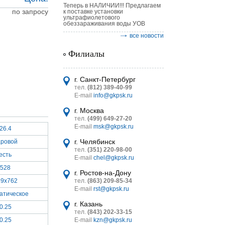
Теперь в НАЛИЧИИ!!! Предлагаем
по запросу
к поставке установки
ультрафиолетового
обеззараживания воды УОВ
все новости
Филиалы
астительных
логическим
г. Санкт-Петербург
тел.
(812) 389-40-99
E-mail
info@gkpsk.ru
г. Москва
тел.
(499) 649-27-20
E-mail
msk@gkpsk.ru
26.4
итель
г. Челябинск
аровой
тел.
(351) 220-98-00
УТ MINI
есть
E-mail
chel@gkpsk.ru
528
г. Ростов-на-Дону
39x762
тел.
(863) 209-85-34
E-mail
rst@gkpsk.ru
атическое
г. Казань
0.25
тел.
(843) 202-33-15
0.25
E-mail
kzn@gkpsk.ru