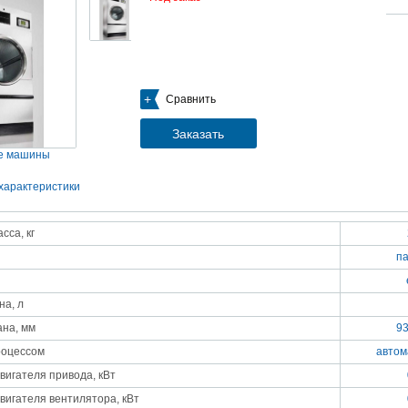
05.09.2018
Новое поступление на склад насосов
Насосы Calpeda в НАЛИЧИИ
https://www.1nasos.ru/vodosnabzhenie-otoplenie/calpeda-mxh-203e
01.2018
Сравнить
ные насосы НБУ без торговой наценки!
тупление насосов НБУ 700-02 на склад в Спб. Купите сегодня по цене производителя!
ос бочковой универсальный НБУ 700-02 предназначен для перекачивания пищевых р
Заказать
ел из бочек и других емкостей и соответствует государственным санитарно-эпидемео
вилам и нормам.
е машины
15.01.2018
Распродажа подъемного оборудования BRANO и насосов ИРТЫШ
характеристики
Оборудование в наличии на складе!!! Цены фиксированы!
сса, кг
03.03.2017
Акция на Пневмонагнетатель ТОПОЛЬ 300 ТРАНСМИКС и Растворосмес
п
СКАУТ MINI
Цены на
Пневмонагнетатель Тополь 300 ТРАНСМИКС
и
Растворосмеситель СКА
снижены!
Товар имеется в наличии на складе.
а, л
8.02.2017
Наклонный подъемник Minor Escalera по цене 2014 года
на, мм
9
борудование в наличии на складе.
тоимость 260 000 руб!
роцессом
автом
вигателя привода, кВт
вигателя вентилятора, кВт