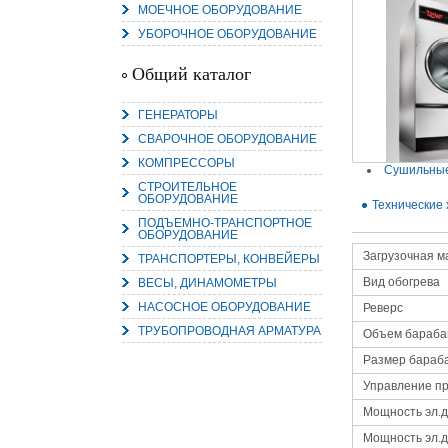
МОЕЧНОЕ ОБОРУДОВАНИЕ
УБОРОЧНОЕ ОБОРУДОВАНИЕ
Общий каталог
15.
Руч
ГЕНЕРАТОРЫ
Пос
СВАРОЧНОЕ ОБОРУДОВАНИЕ
Нас
мас
КОМПРЕССОРЫ
пра
Сушильны
СТРОИТЕЛЬНОЕ
ОБОРУДОВАНИЕ
Технические 
ПОДЪЕМНО-ТРАНСПОРТНОЕ
ОБОРУДОВАНИЕ
Загрузочная ма
ТРАНСПОРТЕРЫ, КОНВЕЙЕРЫ
Вид обогрева
ВЕСЫ, ДИНАМОМЕТРЫ
НАСОСНОЕ ОБОРУДОВАНИЕ
Реверс
ТРУБОПРОВОДНАЯ АРМАТУРА
Объем барабан
2
Размер бараба
О
С
Управление п
Мощность эл.д
Мощность эл.д