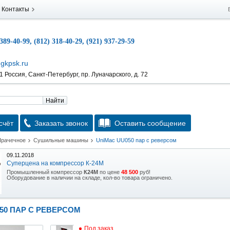
Контакты
 389-40-99, (812) 318-40-29, (921) 937-29-59
gkpsk.ru
 Россия, Санкт-Петербург, пр. Луначарского, д. 72
Найти
счёт
Заказать звонок
Оставить сообщение
Прачечное
Сушильные машины
UniMac UU050 пар с реверсом
09.11.2018
Суперцена на компрессор К-24М
Промышленный компрессор
К24М
по цене
48 500
руб!
Оборудование в наличии на складе, кол-во товара ограничено.
15.10.2018
Скидка на гидравлическую тележку
50 ПАР С РЕВЕРСОМ
Уникальная возможность приобрести (в наличии на складе) тележку гидравлическую
2,5т по спец цене.
Под заказ