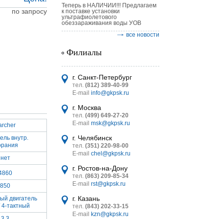
Теперь в НАЛИЧИИ!!! Предлагаем
по запросу
к поставке установки
ультрафиолетового
обеззараживания воды УОВ
все новости
Филиалы
астительных
логическим
г. Санкт-Петербург
тел.
(812) 389-40-99
E-mail
info@gkpsk.ru
г. Москва
тел.
(499) 649-27-20
E-mail
msk@gkpsk.ru
archer
итель
г. Челябинск
ель внутр.
орания
тел.
(351) 220-98-00
УТ MINI
E-mail
chel@gkpsk.ru
нет
г. Ростов-на-Дону
4860
тел.
(863) 209-85-34
E-mail
rst@gkpsk.ru
850
г. Казань
ый двигатель
 4-тактный
тел.
(843) 202-33-15
E-mail
kzn@gkpsk.ru
3.3