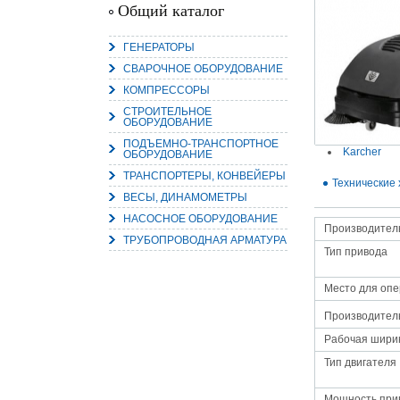
Общий каталог
ГЕНЕРАТОРЫ
СВАРОЧНОЕ ОБОРУДОВАНИЕ
15.
КОМПРЕССОРЫ
Руч
СТРОИТЕЛЬНОЕ
Пос
ОБОРУДОВАНИЕ
Нас
мас
ПОДЪЕМНО-ТРАНСПОРТНОЕ
пра
Karcher
ОБОРУДОВАНИЕ
ТРАНСПОРТЕРЫ, КОНВЕЙЕРЫ
Технические 
ВЕСЫ, ДИНАМОМЕТРЫ
НАСОСНОЕ ОБОРУДОВАНИЕ
Производител
ТРУБОПРОВОДНАЯ АРМАТУРА
Тип привода
Место для оп
2
Производитель
О
Рабочая шири
С
Тип двигателя
Мощность прив