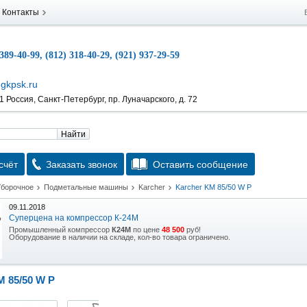
Контакты
 389-40-99, (812) 318-40-29, (921) 937-29-59
gkpsk.ru
 Россия, Санкт-Петербург, пр. Луначарского, д. 72
Найти
счёт
Заказать звонок
Оставить сообщение
Уборочное
Подметальные машины
Karcher
Karcher KM 85/50 W P
09.11.2018
Суперцена на компрессор К-24М
Промышленный компрессор
К24М
по цене
48 500
руб!
Оборудование в наличии на складе, кол-во товара ограничено.
15.10.2018
Скидка на гидравлическую тележку
 85/50 W P
Уникальная возможность приобрести (в наличии на складе) тележку гидравлическую
2,5т по спец цене.