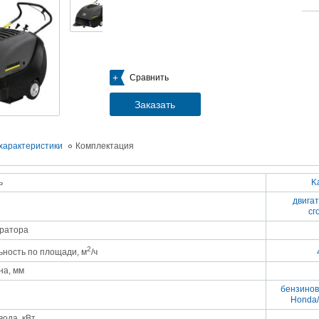
05.09.2018
Новое поступление на склад насосов
Насосы Calpeda в НАЛИЧИИ
https://www.1nasos.ru/vodosnabzhenie-otoplenie/calpeda-mxh-203e
01.2018
Сравнить
ные насосы НБУ без торговой наценки!
тупление насосов НБУ 700-02 на склад в Спб. Купите сегодня по цене производителя!
ос бочковой универсальный НБУ 700-02 предназначен для перекачивания пищевых р
Заказать
ел из бочек и других емкостей и соответствует государственным санитарно-эпидемео
вилам и нормам.
15.01.2018
Распродажа подъемного оборудования BRANO и насосов ИРТЫШ
характеристики
Комплектация
Оборудование в наличии на складе!!! Цены фиксированы!
ь
K
03.03.2017
Акция на Пневмонагнетатель ТОПОЛЬ 300 ТРАНСМИКС и Растворосмес
двигат
СКАУТ MINI
сг
Цены на
Пневмонагнетатель Тополь 300 ТРАНСМИКС
и
Растворосмеситель СКА
снижены!
ератора
Товар имеется в наличии на складе.
8.02.2017
2
ность по площади, м
/ч
Наклонный подъемник Minor Escalera по цене 2014 года
борудование в наличии на складе.
на, мм
тоимость 260 000 руб!
бензинов
Honda/
ода, кВт