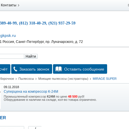
Контакты
 389-40-99, (812) 318-40-29, (921) 937-29-59
gkpsk.ru
 Россия, Санкт-Петербург, пр. Луначарского, д. 72
Найти
счёт
Заказать звонок
Оставить сообщение
Уборочное
Пылесосы
Моющие пылесосы (экстракторы)
MIRAGE SUPER
09.11.2018
Суперцена на компрессор К-24М
Промышленный компрессор
К24М
по цене
48 500
руб!
Оборудование в наличии на складе, кол-во товара ограничено.
15.10.2018
Скидка на гидравлическую тележку
PER
Уникальная возможность приобрести (в наличии на складе) тележку гидравлическую
2,5т по спец цене.