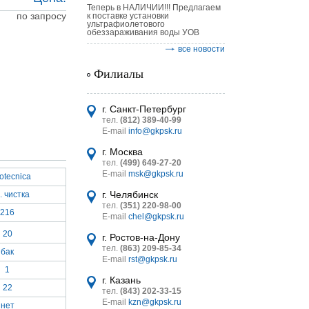
Теперь в НАЛИЧИИ!!! Предлагаем
по запросу
к поставке установки
ультрафиолетового
обеззараживания воды УОВ
все новости
Филиалы
астительных
логическим
г. Санкт-Петербург
тел.
(812) 389-40-99
E-mail
info@gkpsk.ru
г. Москва
тел.
(499) 649-27-20
E-mail
msk@gkpsk.ru
otecnica
итель
г. Челябинск
. чистка
тел.
(351) 220-98-00
УТ MINI
216
E-mail
chel@gkpsk.ru
20
г. Ростов-на-Дону
тел.
(863) 209-85-34
бак
E-mail
rst@gkpsk.ru
1
г. Казань
22
тел.
(843) 202-33-15
E-mail
kzn@gkpsk.ru
нет