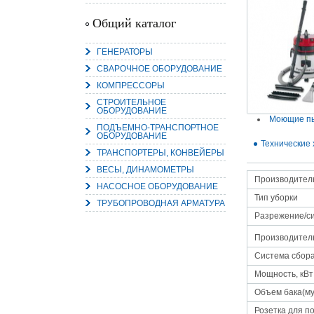
Общий каталог
ГЕНЕРАТОРЫ
СВАРОЧНОЕ ОБОРУДОВАНИЕ
15.
Руч
КОМПРЕССОРЫ
Пос
Нас
СТРОИТЕЛЬНОЕ
мас
ОБОРУДОВАНИЕ
пра
Моющие пы
ПОДЪЕМНО-ТРАНСПОРТНОЕ
ОБОРУДОВАНИЕ
Технические 
ТРАНСПОРТЕРЫ, КОНВЕЙЕРЫ
ВЕСЫ, ДИНАМОМЕТРЫ
Производител
НАСОСНОЕ ОБОРУДОВАНИЕ
Тип уборки
ТРУБОПРОВОДНАЯ АРМАТУРА
Разрежение/си
Производитель
2
Система сбора
О
С
Мощность, кВт
Объем бака(му
Розетка для п