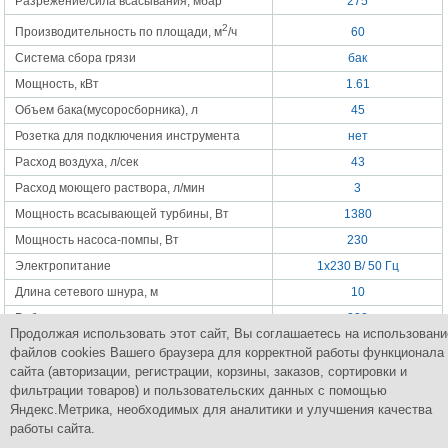
Разрежение/сила всасывания, мбар
275
2
Производительность по площади, м
/ч
60
Система сбора грязи
бак
Мощность, кВт
1.61
Объем бака(мусоросборника), л
45
Розетка для подключения инструмента
нет
Расход воздуха, л/сек
43
Расход моющего раствора, л/мин
3
Мощность всасывающей турбины, Вт
1380
Мощность насоса-помпы, Вт
230
Электропитание
1x230 В/ 50 Гц
Длина сетевого шнура, м
10
Рабочая ширина, мм
230
Продолжая использовать этот сайт, Вы соглашаетесь на использовани
Габариты, мм
820x530x690
файлов cookies Вашего браузера для корректной работы функционала
Вес, кг
35
сайта (авторизации, регистрации, корзины, заказов, сортировки и
фильтрации товаров) и пользовательских данных с помощью
Яндекс.Метрика, необходимых для аналитики и улучшения качества
работы сайта.
Группа Компаний
ПромСнабКомплект