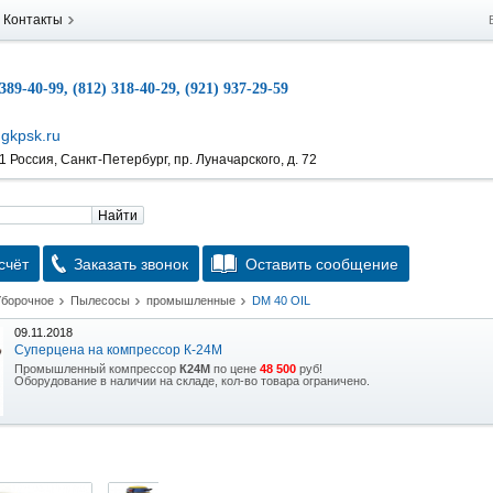
Контакты
 389-40-99, (812) 318-40-29, (921) 937-29-59
gkpsk.ru
 Россия, Санкт-Петербург, пр. Луначарского, д. 72
Найти
счёт
Заказать звонок
Оставить сообщение
Уборочное
Пылесосы
промышленные
DM 40 OIL
09.11.2018
Суперцена на компрессор К-24М
Промышленный компрессор
К24М
по цене
48 500
руб!
Оборудование в наличии на складе, кол-во товара ограничено.
15.10.2018
Скидка на гидравлическую тележку
Уникальная возможность приобрести (в наличии на складе) тележку гидравлическую
2,5т по спец цене.