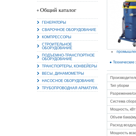
Общий каталог
ГЕНЕРАТОРЫ
СВАРОЧНОЕ ОБОРУДОВАНИЕ
15.
Руч
КОМПРЕССОРЫ
Пос
Нас
СТРОИТЕЛЬНОЕ
мас
ОБОРУДОВАНИЕ
пра
промышле
ПОДЪЕМНО-ТРАНСПОРТНОЕ
ОБОРУДОВАНИЕ
Технические 
ТРАНСПОРТЕРЫ, КОНВЕЙЕРЫ
ВЕСЫ, ДИНАМОМЕТРЫ
Производител
НАСОСНОЕ ОБОРУДОВАНИЕ
Тип уборки
ТРУБОПРОВОДНАЯ АРМАТУРА
Разрежение/си
Система сбора
2
Мощность, кВт
О
С
Объем бака(му
Расход воздуха
Мощность вса