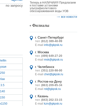
Теперь в НАЛИЧИИ!!! Предлагаем
по запросу
к поставке установки
ультрафиолетового
обеззараживания воды УОВ
все новости
Филиалы
астительных
логическим
г. Санкт-Петербург
тел.
(812) 389-40-99
E-mail
info@gkpsk.ru
г. Москва
тел.
(499) 649-27-20
E-mail
msk@gkpsk.ru
elfin
итель
г. Челябинск
сухая
тел.
(351) 220-98-00
УТ MINI
250
E-mail
chel@gkpsk.ru
бак
г. Ростов-на-Дону
3.5
тел.
(863) 209-85-34
E-mail
rst@gkpsk.ru
140
г. Казань
150
тел.
(843) 202-33-15
x1150
E-mail
kzn@gkpsk.ru